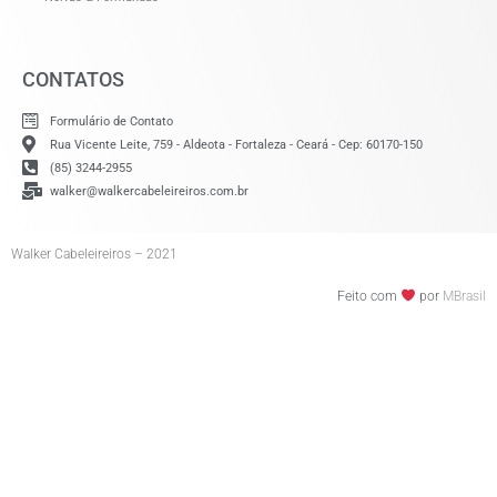
CONTATOS
Formulário de Contato
Rua Vicente Leite, 759 - Aldeota - Fortaleza - Ceará - Cep: 60170-150
(85) 3244-2955
walker@walkercabeleireiros.com.br
Walker Cabeleireiros – 2021
Feito com
por
MBrasil