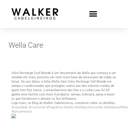
Wella Care
Color Recharge Cool Blonde é um lançamento da Wella que começa a ser
vendido em maio, promete ser item must-have da nécessaire de todas as
loiras. De uso diário, a linha Wella Care Color Recharge Coll Blonde em
xampu e condicionador que protegem contra uns dos maiores medos de
quem tem fios claros: o amarelamento dos fios e a Linha Luxe Oil SP
ganha uma família com mais 4 produtos: xampu, máscara, spray e leave-
in, que fortalecem e deixam os fios brilhantes.
Logo mais, no Blog do Walker Cabeleireiros, contamos todos os detalhes.
#suavidade
#irresistível
#fragrância
#wella
#wellaprofessionals
#wellabrasil
#hai
#lancamentos