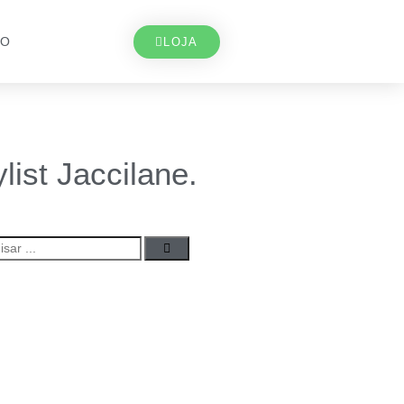
TO
LOJA
list Jaccilane.