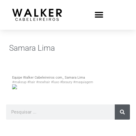
Samara Lima
Equipe Walker Cabeleireiros com_ Samara Lima
#makeup
#hair
#newhair
#luxo
#beauty
#maquiagem