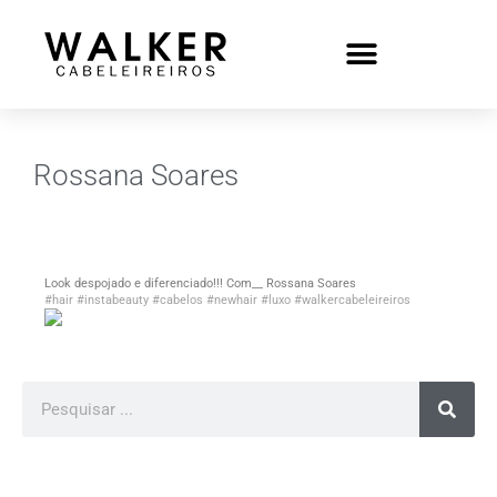
Rossana Soares
Look despojado e diferenciado!!! Com__ Rossana Soares
#hair
#instabeauty
#cabelos
#newhair
#luxo
#walkercabeleireiros