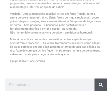
progressiva, buscar minimizá-la com uma queratinização ou hidratação”.
A alimentação interfere na queda de cabelo.
Verdade. “Uma alimentação saudável e rica em ferro (fígado, carnes,
gema de ovo e legumes), zinco (leite, farelo de trigo e moluscos), cobre
grãos integrais, cerejas, aves e aveia), vitamina B6 (germe de trigo, carne
de porco – bem passada – e bananas), pode contribuir para o
fortalecimento dos fios e evitar a queda”, diz Almeida.
Não há remédio contra a calvície de origem genética ou hormonal.
Mito. A calvície é combatida com medicamentos específicos que
neutralizam o processo. E há, ainda, tratamentos auxiliares como o laser
de baixa potência, em que a luz aumenta o tempo de vida das células da
raiz, fazendo com que os fios fiquem mais tempo na fase de crescimento
e demorem mais para chegar à etapa de queda.
Equipe Walker Cabeleireiros.