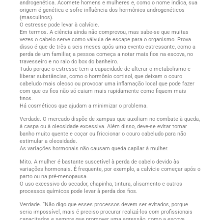
androgenética. Acomete homens e mulheres e, como o nome indica, sua
origem é genética e sofre influência dos hormônios androgenéticos
(masculinos).
O estresse pode levar à calvície.
Em termos. A ciência ainda não comprovou, mas sabe-se que muitas
vezes o cabelo serve como válvula de escape para o organismo. Prova
disso é que de três a seis meses após uma evento estressante, como a
perda de um familiar, a pessoa começa a notar mais fios na escova, no
travesseiro e no ralo do box do banheiro.
Tudo porque o estresse tem a capacidade de alterar o metabolismo e
liberar substâncias, como o hormônio cortisol, que deixam o couro
cabeludo mais oleoso ou provocar uma inflamação local que pode fazer
com que os fios não só caiam mais rapidamente como fiquem mais
finos.
Há cosméticos que ajudam a minimizar o problema.
Verdade. O mercado dispõe de xampus que auxiliam no combate à queda,
à caspa ou à oleosidade excessiva. Além disso, deve-se evitar tomar
banho muito quente e coçar ou friccionar o couro cabeludo para não
estimular a oleosidade.
As variações hormonais não causam queda capilar à mulher.
Mito. A mulher é bastante suscetível à perda de cabelo devido às
variações hormonais. É frequente, por exemplo, a calvície começar após o
parto ou na pré-menopausa.
O uso excessivo do secador, chapinha, tintura, alisamento e outros
processos químicos pode levar à perda dos fios.
Verdade. “Não digo que esses processos devem ser evitados, porque
seria impossível, mais é preciso procurar realizá-los com profissionais
capacitados e sempre que promover uma agressão, como a escova