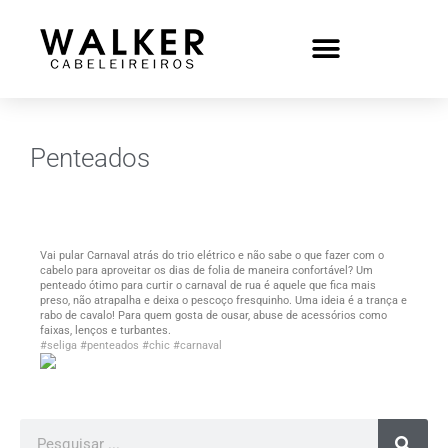
Penteados
Vai pular Carnaval atrás do trio elétrico e não sabe o que fazer com o
cabelo para aproveitar os dias de folia de maneira confortável? Um
penteado ótimo para curtir o carnaval de rua é aquele que fica mais
preso, não atrapalha e deixa o pescoço fresquinho. Uma ideia é a trança e
rabo de cavalo! Para quem gosta de ousar, abuse de acessórios como
faixas, lenços e turbantes.
#seliga
#penteados
#chic
#carnaval