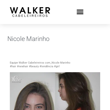
Nicole Marinho
Equipe Walker Cabeleireiros com_Nicole Marinho
#hair #newhair #beauty #tendência #girl