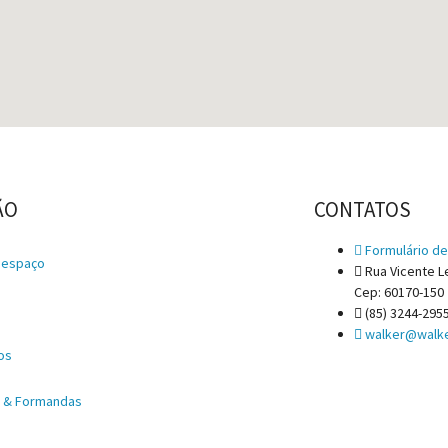
ÃO
CONTATOS
Formulário de
 espaço
Rua Vicente Le
Cep: 60170-150
e
(85) 3244-295
walker@walke
os
s & Formandas