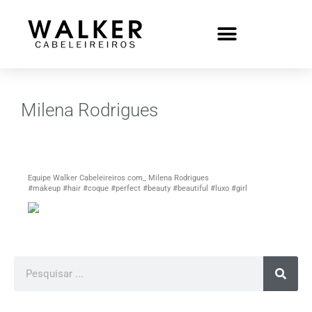
Milena Rodrigues
Equipe Walker Cabeleireiros com_ Milena Rodrigues
#makeup #hair #coque #perfect #beauty #beautiful #luxo #girl