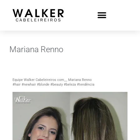
Mariana Renno
Equipe Walker Cabeleireiros com__ Mariana Renno
#hair #newhair #blonde #beauty #beleza #tendência