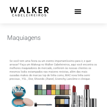
Maquiagens
Se você tem uma festa ou um evento importantíssimo para ir, e quer
arrasar? Faça um Makeup no Walker Cabeleireiros, aqui você encontra os
melhores maquiadores do mercado, conferem às nossas clientes os
mesmos looks estampados nas maiores revistas, além das mais
ousadas makes de marcas top de linha como, MAC nova linha semi
precious , YSL , Dior, Shiseido ,Chanel, Givenchy, Lancôme e clinique.