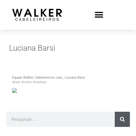
Luciana Barsi
Equipe Walker Cabeleireiros com_ Luciana Barsi
#luxo
#make
#newhair