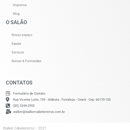
Imprensa
Blog
O SALÃO
Nosso espaço
Equipe
Serviços
Noivas & Formandas
CONTATOS
Formulário de Contato
Rua Vicente Leite, 759 - Aldeota - Fortaleza - Ceará - Cep: 60170-150
(85) 3244-2955
walker@walkercabeleireiros.com.br
Walker Cabeleireiros – 2021