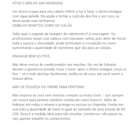
ATIVE O BRILHO DAS MADEIXAS
Um ótimo truque para seu cabelo refletir a luz é fazer o último enxágue
com água gelada. Ela ajuda a fechar a cutícula dos fios e, por isso, os
deixa ainda mais brilhantes.
CABELOS BONITOS COMO NO SALÃO
Sabe qual o segredo da lavagem do cabeleireiro? A massagem. Os
profissionais lavam sua cabeça com bastante calma, pois além de retirar
toda a sujeira e oleosidade, ainda estimulam a circulação no couro,
aumentando a quantidade de nutrientes que vão para as células.
ENXÁGUE BEM OS FIOS
Não deixe restos de condicionador nas mechas. Em vez de hidratar,
deixam a aparência pesada. Faça o teste: após o último enxágue, torça os
fios – se a mão deslizar facilmente, molhe-os de novo, até você sentir a
textura deles.
NÃO SE ESQUEÇA DO CREME PARA PENTEAR!
Não importa se você tem mechas crespas ou muito lisas – use sempre
um creme para pentear, também conhecido como leave-in. Além de
hidratar, ele reduz o volume e protege na escova ou chapinha. Ponha em
sua mão a quantidade de leave-in igual ao tamanho de uma moeda de R$
0,50. Essa é a medida ideal para não ensebar. Lembre-se: não passe na
raiz, apenas espalhe no comprimento.