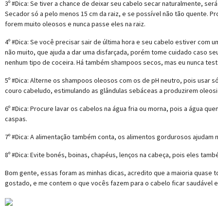
3º #Dica: Se tiver a chance de deixar seu cabelo secar naturalmente, ser
Secador só a pelo menos 15 cm da raiz, e se possível não tão quente. 
forem muito oleosos e nunca passe eles na raiz.
4º #Dica: Se você precisar sair de última hora e seu cabelo estiver com 
não muito, que ajuda a dar uma disfarçada, porém tome cuidado caso seu
nenhum tipo de coceira. Há também shampoos secos, mas eu nunca teste
5º #Dica: Alterne os shampoos oleosos com os de pH neutro, pois usar 
couro cabeludo, estimulando as glândulas sebáceas a produzirem oleosida
6º #Dica: Procure lavar os cabelos na água fria ou morna, pois a água que
caspas.
7º #Dica: A alimentação também conta, os alimentos gordurosos ajudam 
8º #Dica: Evite bonés, boinas, chapéus, lenços na cabeça, pois eles tam
Bom gente, essas foram as minhas dicas, acredito que a maioria quase 
gostado, e me contem o que vocês fazem para o cabelo ficar saudável 