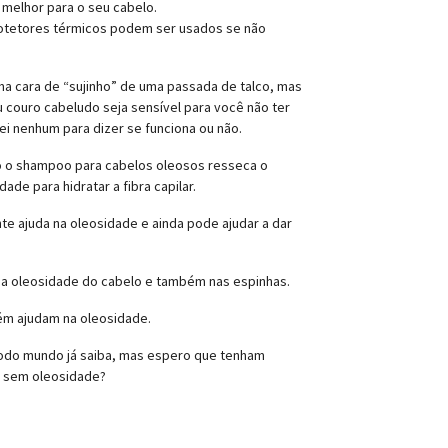
á melhor para o seu cabelo.
Protetores térmicos podem ser usados se não
uma cara de “sujinho” de uma passada de talco, mas
 couro cabeludo seja sensível para você não ter
i nenhum para dizer se funciona ou não.
só o shampoo para cabelos oleosos resseca o
de para hidratar a fibra capilar.
nte ajuda na oleosidade e ainda pode ajudar a dar
na oleosidade do cabelo e também nas espinhas.
bém ajudam na oleosidade.
todo mundo já saiba, mas espero que tenham
e sem oleosidade?