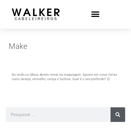
Make
No verão os lábios devem reinar na maquiagem. Aposte em cores fortes
como laranja, vermelho, cereja e fuchsia. Qual é o seu preferido? 😉