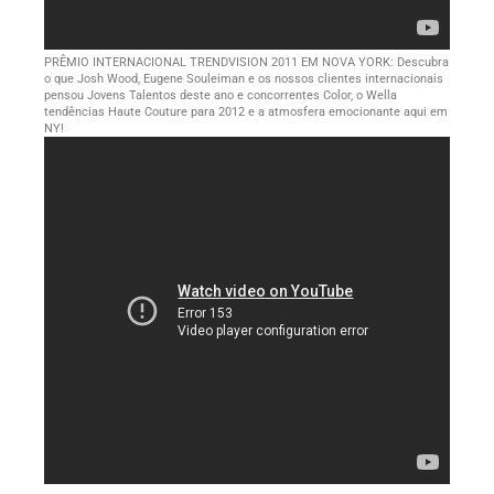
PRÊMIO INTERNACIONAL TRENDVISION 2011 EM NOVA YORK: Descubra
o que Josh Wood, Eugene Souleiman e os nossos clientes internacionais
pensou Jovens Talentos deste ano e concorrentes Color, o Wella
tendências Haute Couture para 2012 e a atmosfera emocionante aqui em
NY!