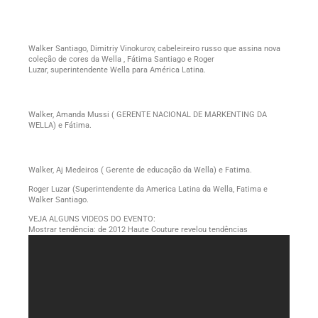
Walker Santiago, Dimitriy Vinokurov, cabeleireiro russo que assina nova
coleção de cores da Wella , Fátima Santiago e Roger
Luzar, superintendente Wella para América Latina.
Walker, Amanda Mussi ( GERENTE NACIONAL DE MARKENTING DA
WELLA) e Fátima.
Walker, Aj Medeiros ( Gerente de educação da Wella) e Fatima.
Roger Luzar (Superintendente da America Latina da Wella, Fatima e
Walker Santiago.
VEJA ALGUNS VIDEOS DO EVENTO:
Mostrar tendência: de 2012 Haute Couture revelou tendências