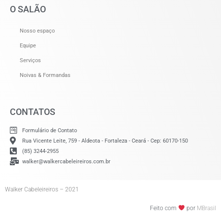
O SALÃO
Nosso espaço
Equipe
Serviços
Noivas & Formandas
CONTATOS
Formulário de Contato
Rua Vicente Leite, 759 - Aldeota - Fortaleza - Ceará - Cep: 60170-150
(85) 3244-2955
walker@walkercabeleireiros.com.br
Walker Cabeleireiros – 2021
Feito com
por
MBrasil