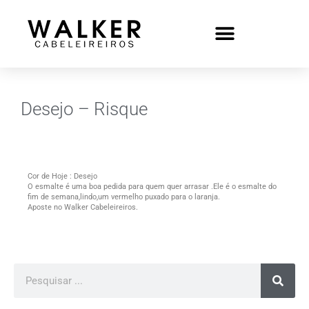
Desejo – Risque
Cor de Hoje : Desejo
O esmalte é uma boa pedida para quem quer arrasar .Ele é o esmalte do
fim de semana,lindo,um vermelho puxado para o laranja.
Aposte no Walker Cabeleireiros.