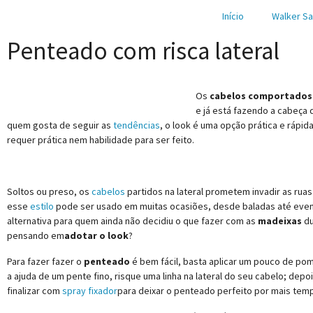
Início
Walker Sa
Penteado com risca lateral
Os
cabelos comportados
e já está fazendo a cabeça 
quem gosta de seguir as
tendências
, o look é uma opção prática e rápid
requer prática nem habilidade para ser feito.
Soltos ou preso, os
cabelos
partidos na lateral prometem invadir as rua
esse
estilo
pode ser usado em muitas ocasiões, desde baladas até even
alternativa para quem ainda não decidiu o que fazer com as
madeixas
du
pensando em
adotar o look
?
Para fazer fazer o
penteado
é bem fácil, basta aplicar um pouco de p
a ajuda de um pente fino, risque uma linha na lateral do seu cabelo; depoi
finalizar com
spray fixador
para deixar o penteado perfeito por mais tem