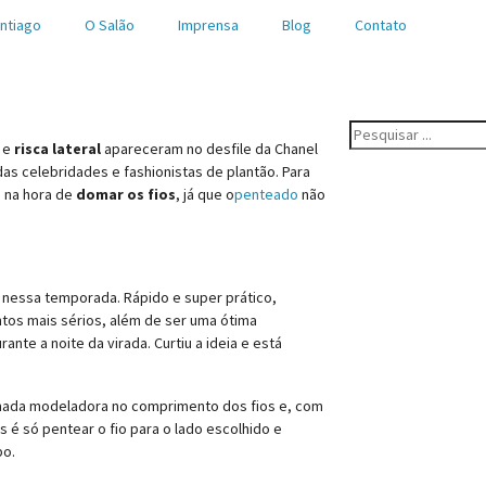
ntiago
O Salão
Imprensa
Blog
Contato
e
risca lateral
apareceram no desfile da Chanel
das celebridades e fashionistas de plantão. Para
a na hora de
domar os fios
, já que o
penteado
não
s nessa temporada. Rápido e super prático,
tos mais sérios, além de ser uma ótima
rante a noite da virada. Curtiu a ideia e está
omada modeladora no comprimento dos fios e, com
s é só pentear o fio para o lado escolhido e
po.