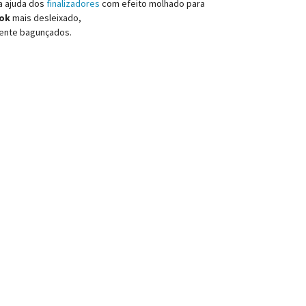
a ajuda dos
finalizadores
com efeito molhado para
ok
mais desleixado,
mente bagunçados.