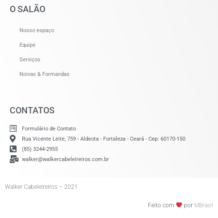
O SALÃO
Nosso espaço
Equipe
Serviços
Noivas & Formandas
CONTATOS
Formulário de Contato
Rua Vicente Leite, 759 - Aldeota - Fortaleza - Ceará - Cep: 60170-150
(85) 3244-2955
walker@walkercabeleireiros.com.br
Walker Cabeleireiros – 2021
Feito com
por
MBrasil