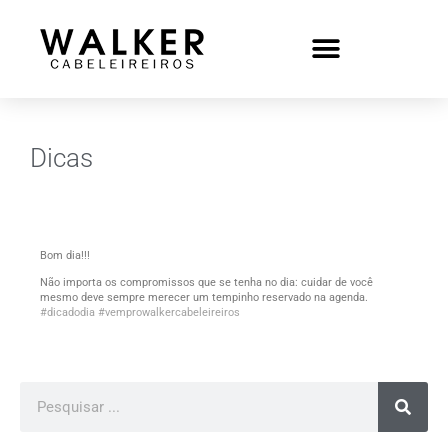
Dicas
Bom dia!!!
Não importa os compromissos que se tenha no dia: cuidar de você
mesmo deve sempre merecer um tempinho reservado na agenda.
#dicadodia
#vemprowalkercabeleireiros