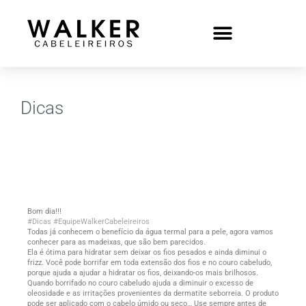
Dicas
Bom dia!!!
#Dicas
#EquipeWalkerCabeleireiros
Todas já conhecem o benefício da água termal para a pele, agora vamos
conhecer para as madeixas, que são bem parecidos.
Ela é ótima para hidratar sem deixar os fios pesados e ainda diminui o
frizz. Você pode borrifar em toda extensão dos fios e no couro cabeludo,
porque ajuda a ajudar a hidratar os fios, deixando-os mais brilhosos.
Quando borrifado no couro cabeludo ajuda a diminuir o excesso de
oleosidade e as irritações provenientes da dermatite seborreia. O produto
pode ser aplicado com o cabelo úmido ou seco… Use sempre antes de