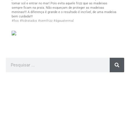
tomar sol e entrar no mar! Pois evita aquele frizz que as madeixas
sempre ficam na praia. Não esqueçam de proteger as madeixas
meninas!!! A diferença é grande e o resultado é incrível, de uma madeixa
bem cuidada!!!
#fios
#hidratados
#semfrizz
#ágauatermal