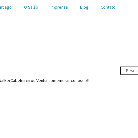
ntiago
O Salão
Imprensa
Blog
Contato
#WalkerCabeleireiros Venha comemorar conosco!!!