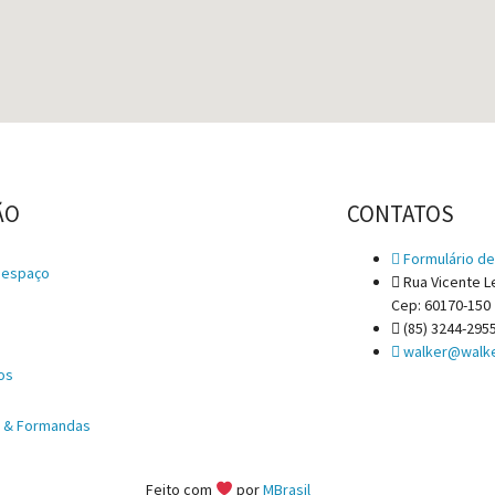
ÃO
CONTATOS
Formulário de
 espaço
Rua Vicente Le
Cep: 60170-150
e
(85) 3244-295
walker@walke
os
s & Formandas
Feito com
por
MBrasil