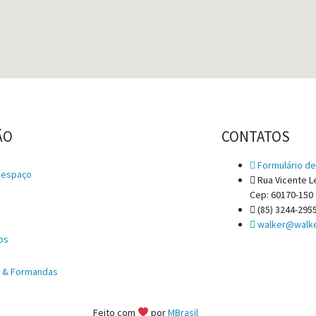
ÃO
CONTATOS
Formulário de
 espaço
Rua Vicente Le
Cep: 60170-150
e
(85) 3244-295
walker@walke
os
s & Formandas
Feito com
por
MBrasil