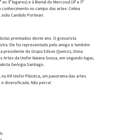
ao 3º lugares) e à Bienal do Mercosul (4º e 5º
to conhecimento no campo das artes: Celina
João Candido Portinari.
tistas premiados deste ano. O gravurista
stra. Ele foi representado pelo amigo e também
 da presidente do Grupo Edson Queiroz, Dona
s Artes da Unifor Naiana Sousa, em segundo lugar,
alista Geórgia Santiago.
na XVI Unifor Plástica, um panorama das artes
e diversificada. Não perca!
h.