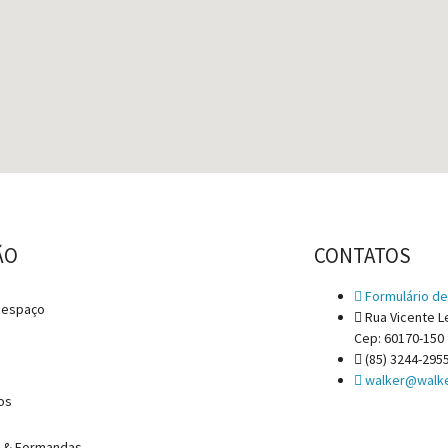
ÃO
CONTATOS
Formulário de
 espaço
Rua Vicente Le
Cep: 60170-150
e
(85) 3244-295
walker@walke
os
s & Formandas