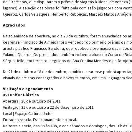
de 80 artistas, que disputaram o prêmio de viagens à Bienal de Veneza (1º 
lugares). A seleção das obras foi feita pela comissão julgadora com vas
Queiroz, Carlos Velázquez, Heriberto Rebouças, Marcelo Mattos Araújo e 
Agraciados
Na solenidade de abertura, no dia 20 de outubro, foram anunciados os ar
cearense Francisco de Almeida foi o vencedor do primeiro prêmio da mo
artista plástico Francisco Bandeira, que recebeu a premiação das mãos
Yolanda Queiroz. Os premiados também incluem a aluna do Curso de Bela
Sérgio Helle, em terceiro, seguidos de Ana Cristina Mendes e da fotojorn
De 21 de outubro a 18 de dezembro, o público cearense poderá apreciar, 
visuais de artistas consagrados e novos talentos, em uma linguagem rica 
Visitação e agendamento
XVI Unifor Plástica
Abertura | 20 de outubro de 2011
Visitação | 21 de outubro a 22 de dezembro de 2011
Local | Espaço Cultural Unifor
Entrada gratuita. Estacionamento no local.
De terça a sexta, das 8h às 18h, e aos sábados e domingos, das 10h às 18