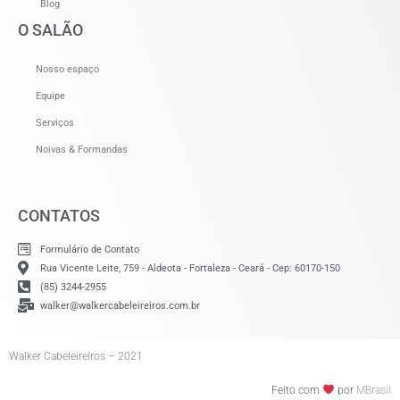
Blog
O SALÃO
Nosso espaço
Equipe
Serviços
Noivas & Formandas
CONTATOS
Formulário de Contato
Rua Vicente Leite, 759 - Aldeota - Fortaleza - Ceará - Cep: 60170-150
(85) 3244-2955
walker@walkercabeleireiros.com.br
Walker Cabeleireiros – 2021
Feito com
por
MBrasil