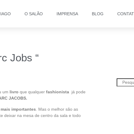
TIAGO
O SALÃO
IMPRENSA
BLOG
CONTA
rc Jobs “
ou um
livro
que qualquer
fashionista
já pode
 MARC JACOBS.
s mais importantes
. Mas o melhor são as
te deixar na mesa de centro da sala e todo