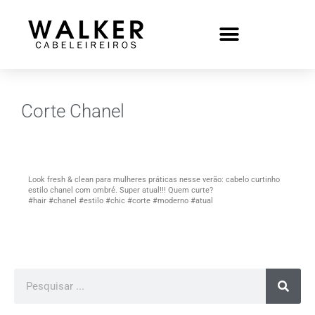
Corte Chanel
Look fresh & clean para mulheres práticas nesse verão: cabelo curtinho
estilo chanel com ombré. Super atual!!! Quem curte?
#hair #chanel #estilo #chic #corte #moderno #atual