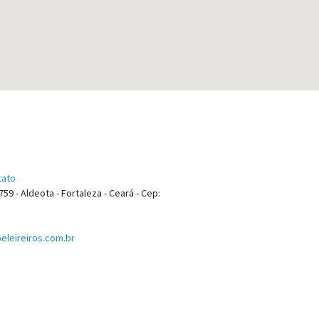
tato
759 - Aldeota - Fortaleza - Ceará - Cep:
leireiros.com.br