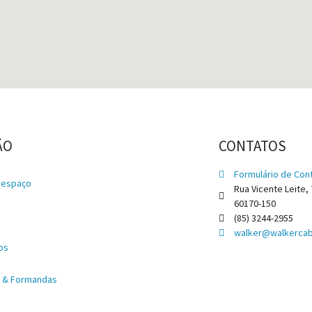
ÃO
CONTATOS
Formulário de Con
 espaço
Rua Vicente Leite, 
60170-150
e
(85) 3244-2955
walker@walkercabe
os
s & Formandas