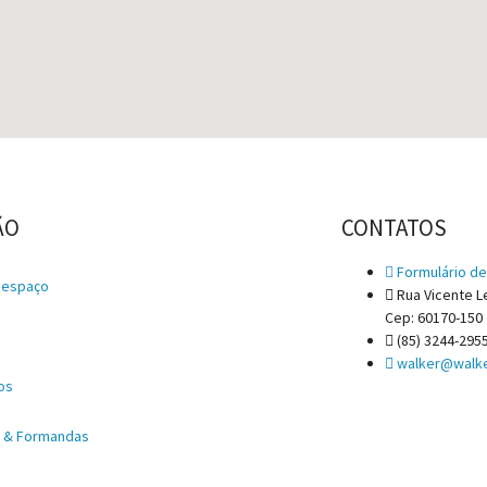
ÃO
CONTATOS
Formulário de
 espaço
Rua Vicente Le
Cep: 60170-150
e
(85) 3244-295
walker@walke
os
s & Formandas