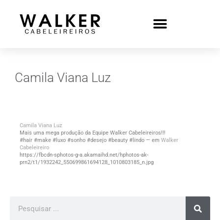
Camila Viana Luz
Camila Viana Luz
Mais uma mega produção da Equipe Walker Cabeleireiros!!!
#hair #make #luxo #sonho #desejo #beauty #lindo — em
Walker
Cabeleireiro
h
ttps:/
/fbcdn-sphotos-g-a.akamaihd.net/hphotos-ak-
prn2/t1/1932242_550699861694128_1010803185_n.jpg