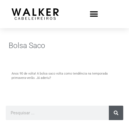
Bolsa Saco
Anos 90 de volta! A bolsa saco volta como tendência na temporada
primavera-verão. Já aderiu?