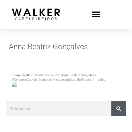
Anna Beatriz Gonçalves
Equipe Walker Cabeleireiros com Anna Beatriz Gonçalves
#SelagemCapilar
,
#cabelos
#reconstruidos
#brilhosos
#macios