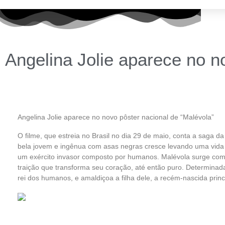
Angelina Jolie aparece no n
Angelina Jolie aparece no novo pôster nacional de “Malévola”
O filme, que estreia no Brasil no dia 29 de maio, conta a saga da
bela jovem e ingênua com asas negras cresce levando uma vida id
um exército invasor composto por humanos. Malévola surge com
traição que transforma seu coração, até então puro. Determinada 
rei dos humanos, e amaldiçoa a filha dele, a recém-nascida prin