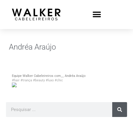
Andréa Araújo
Equipe Walker Cabeleireiros com__ Andréa Araújo
#hair
#trança
#beauty
#luxo
#chic