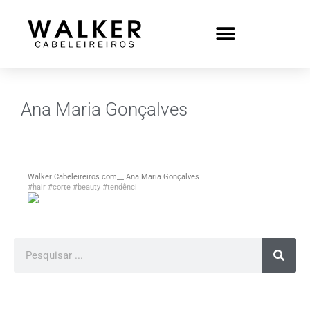
Ana Maria Gonçalves
Walker Cabeleireiros com__ Ana Maria Gonçalves
#hair
#corte
#beauty
#tendênci