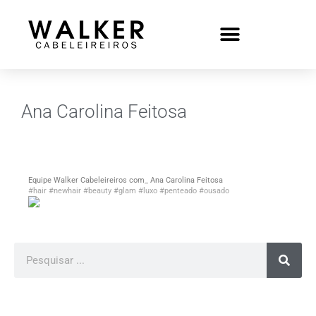
Ana Carolina Feitosa
Equipe Walker Cabeleireiros com_ Ana Carolina Feitosa
#hair
#newhair
#beauty
#glam
#luxo
#penteado
#ousado