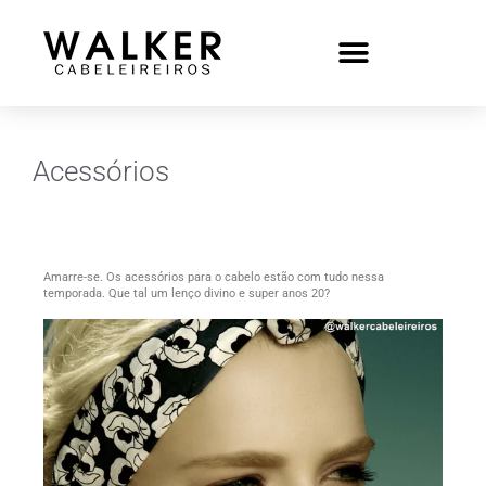
Acessórios
Amarre-se. Os acessórios para o cabelo estão com tudo nessa
temporada. Que tal um lenço divino e super anos 20?